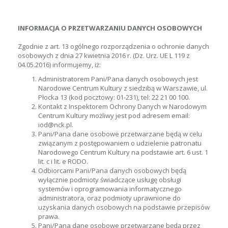
INFORMACJA O PRZETWARZANIU DANYCH OSOBOWYCH
Zgodnie z art. 13 ogólnego rozporządzenia o ochronie danych
osobowych z dnia 27 kwietnia 2016 r. (Dz. Urz. UE L 119 z
04.05.2016) informujemy, iż:
Administratorem Pani/Pana danych osobowych jest
Narodowe Centrum Kultury z siedzibą w Warszawie, ul.
Płocka 13 (kod pocztowy: 01-231), tel: 22 21 00 100.
Kontakt z Inspektorem Ochrony Danych w Narodowym
Centrum Kultury możliwy jest pod adresem email:
iod@nck.pl.
Pani/Pana dane osobowe przetwarzane będą w celu
związanym z postępowaniem o udzielenie patronatu
Narodowego Centrum Kultury na podstawie art. 6 ust. 1
lit. c i lit. e RODO.
Odbiorcami Pani/Pana danych osobowych będą
wyłącznie podmioty świadczące usługę obsługi
systemów i oprogramowania informatycznego
administratora, oraz podmioty uprawnione do
uzyskania danych osobowych na podstawie przepisów
prawa.
Pani/Pana dane osobowe przetwarzane będą przez